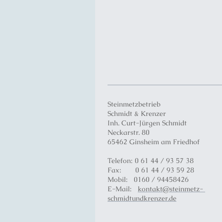
Steinmetzbetrieb
Schmidt & Krenzer
Inh. Curt-Jürgen Schmidt
Neckarstr.
80
65462
Ginsheim am Friedhof
Telefon: 0 61 44 / 93 57 38
Fax: 0 61 44 / 93 59 28
Mobil: 0160 / 94458426
E-Mail:
kontakt@steinmetz-
schmidtundkrenzer.de